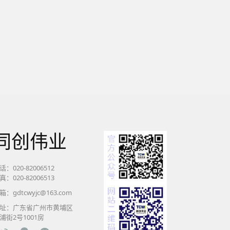
同创伟业
话：020-82006512
真：020-82006513
箱：gdtcwyjc@163.com
址：广东省广州市黄埔区
浦街2号1001房