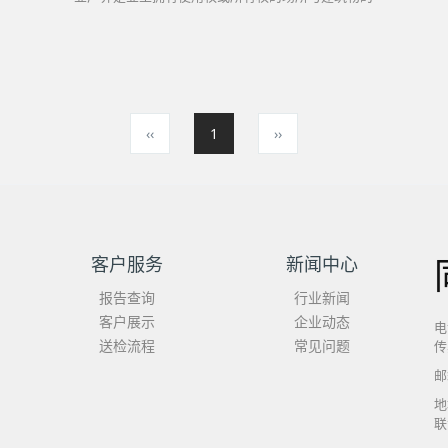
边界（有法律文书可以确定的），而各种产生噪声的
固定设备的厂界为其实际...
‹‹
1
››
客户服务
新闻中心
报告查询
行业新闻
客户展示
企业动态
电
送检流程
常见问题
传
邮
地
联