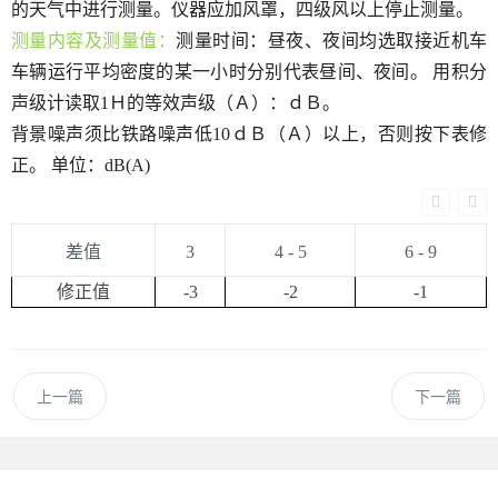
的天气中进行测量。仪器应加风罩，四级风以上停止测量。
测量内容及测量值：
测量时间：昼夜、夜间均选取接近机车
车辆运行平均密度的某一小时分别代表昼间、夜间。
用积分
声级计读取1Ｈ的等效声级（Ａ）：ｄＢ。
背景噪声须比铁路噪声低
10ｄＢ（Ａ）以上，否则按下表修
正。 单位：dB(A)
差值
3
4 - 5
6 - 9
修正值
-3
-2
-1
上一篇
下一篇