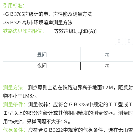
引用标准：
-ＧＢ3785声级计的电、声性能及测量方法
-ＧＢ3222城市环境噪声测量方法
铁路边界噪声限值：
等效声级
L
[dB(A)]
eq
昼间
70
夜间
70
测量方法：
测点原则上选在铁路边界高于地面
1.2Ｍ，距反射
物不小于1Ｍ处。
测量条件：
测量仪器：应符合ＧＢ
3785中规定的ＩＩ型或Ｉ
Ｉ型以上的积分声级计或其他相同精度的测量仪器。测量时
用“快档”，采样间隔不大于1Ｓ。
气象条件：
应符合ＧＢ
3222中规定的气象条件，选在无雨雪