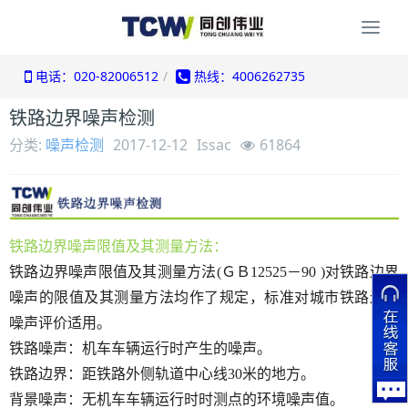
Togg
navi
电话：020-82006512
热线：4006262735
铁路边界噪声检测
分类:
噪声检测
2017-12-12
Issac
61864
铁路边界噪声限值及其测量方法：
铁路边界噪声限值及其测量方法
(ＧＢ12525－90 )对铁路边界
噪声的限值及其测量方法均作了规定，标准对城市铁路边界
噪声评价适用。
铁路噪声：机车车辆运行时产生的噪声。
铁路边界：距铁路外侧轨道中心线
30米的地方。
背景噪声：无机车车辆运行时时测点的环境噪声值。