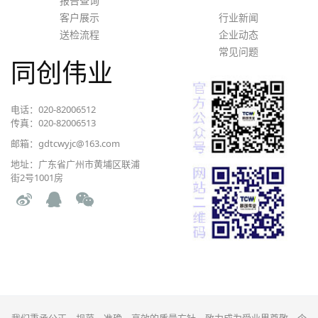
报告查询
客户展示
行业新闻
送检流程
企业动态
常见问题
同创伟业
电话：020-82006512
传真：020-82006513
邮箱：gdtcwyjc@163.com
地址：广东省广州市黄埔区联浦
街2号1001房