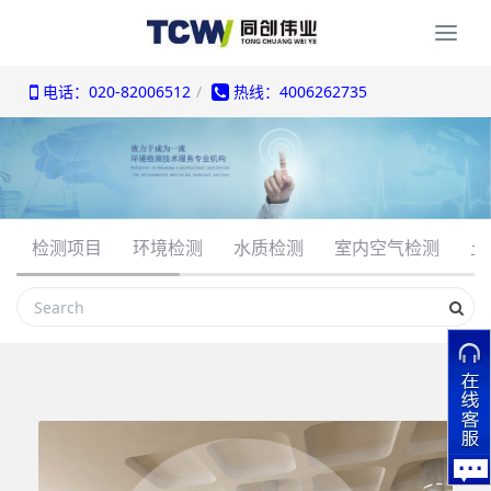
Togg
navi
电话：020-82006512
热线：4006262735
检测项目
环境检测
水质检测
室内空气检测
土