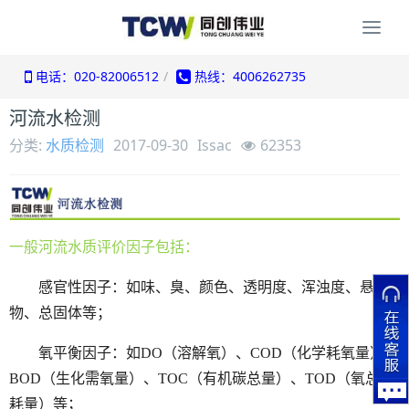
Togg
navi
电话：020-82006512
热线：4006262735
河流水检测
分类:
水质检测
2017-09-30
Issac
62353
一般河流水质评价因子包括：
感官性因子：如味、臭、颜色、透明度、浑浊度、悬浮
物、总固体等；
氧平衡因子：如
DO（溶解氧）、COD（化学耗氧量）、
BOD（生化需氧量）、TOC（有机碳总量）、TOD（氧总消
耗量）等；