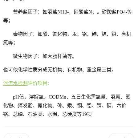
营养盐因子：如氨盐
NH3-，硝酸盐N、。磷酸盐PO4-等
等；
毒物因子：如酚、氰化物、汞、铬、砷、镉、铅、有机
氯等；
微生物因子：如大肠杆菌等。
也可依化学性质分成无机物、有机物、重金属三类。
河流水检测
评价项目：
pH值、溶解氧、CODMn、五日生化需氧量、氨氮、氟
化物、挥发酚、氰化物、砷、汞、铜、铅、锌、镉、六价
铬、总磷、石油类、水温、总硬度等19项